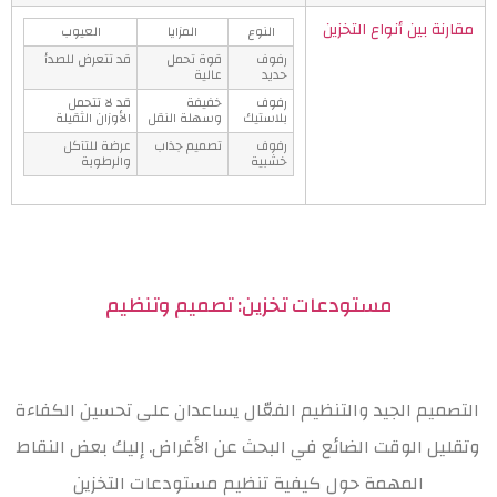
مقارنة بين أنواع التخزين
النوع
المزايا
العيوب
رفوف
قوة تحمل
قد تتعرض للصدأ
حديد
عالية
رفوف
خفيفة
قد لا تتحمل
بلاستيك
وسهلة النقل
الأوزان الثقيلة
رفوف
تصميم جذاب
عرضة للتآكل
خشبية
والرطوبة
مستودعات تخزين: تصميم وتنظيم
التصميم الجيد والتنظيم الفعّال يساعدان على تحسين الكفاءة
وتقليل الوقت الضائع في البحث عن الأغراض. إليك بعض النقاط
المهمة حول كيفية تنظيم مستودعات التخزين