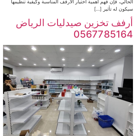
الحالي، فإن فهم أهمية اختيار الأرفف المناسبة وكيفية تنظيمها
سيكون له تأثير […]
أرفف تخزين صيدليات الرياض
0567785164