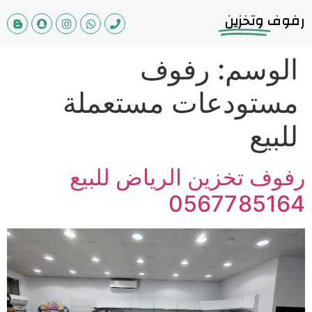
رفوف
وتخزين
الوسم:
رفوف
مستودعات مستعملة
للبيع
رفوف تخزين الرياض للبيع
0567785164