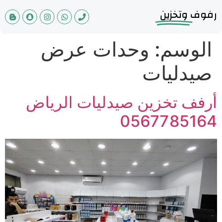
رفوف
وتخزين
الوسم:
وحدات عرض
صيدليات
أرفف تخزين صيدليات الرياض
0567785164